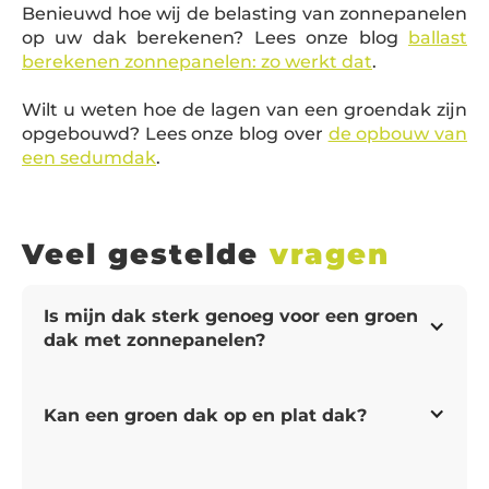
Benieuwd hoe wij de belasting van zonnepanelen
op uw dak berekenen? Lees onze blog
ballast
berekenen zonnepanelen: zo werkt dat
.
Wilt u weten hoe de lagen van een groendak zijn
opgebouwd? Lees onze blog over
de opbouw van
een sedumdak
.
Veel gestelde
vragen
Is mijn dak sterk genoeg voor een groen 
dak met zonnepanelen?
Een belangrijk aspect waar u rekening mee
moet houden: is uw dak sterk genoeg voor
Kan een groen dak op en plat dak?
een groen dak met zonnepanelen? Een
groen dak met zonnepanelen kan behoorlijk
Ja, een groen dak kan zeker op een plat dak.
zwaar zijn. Onze volledige integratie weegt al