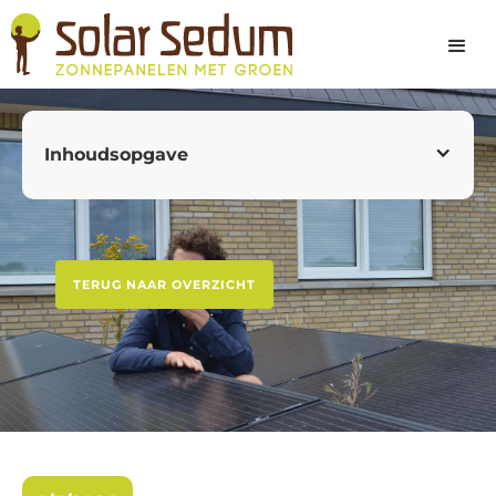
Inhoudsopgave
Platte daken & schuine daken
Is mijn dak sterk genoeg voor een groen dak
met zonnepanelen?
TERUG NAAR OVERZICHT
Laat uw constructie controleren