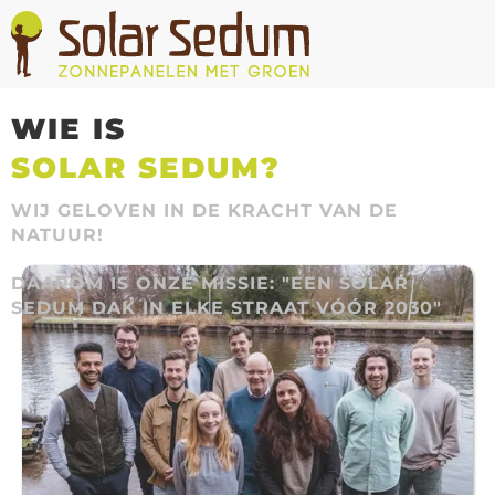
WIE IS
SOLAR SEDUM?
WIJ GELOVEN IN DE KRACHT VAN DE
NATUUR!
DAAROM IS ONZE MISSIE: "EEN SOLAR
SEDUM DAK IN ELKE STRAAT VÓÓR 2030"