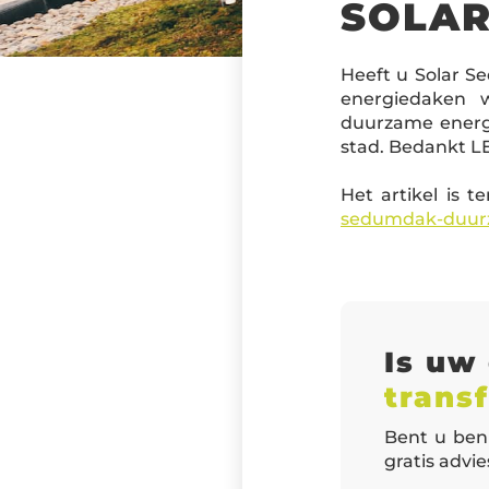
SOLAR
Heeft u Solar S
energiedaken 
duurzame energi
stad. Bedankt L
Het artikel is t
sedumdak-duur
Is uw
trans
Bent u ben
gratis advi