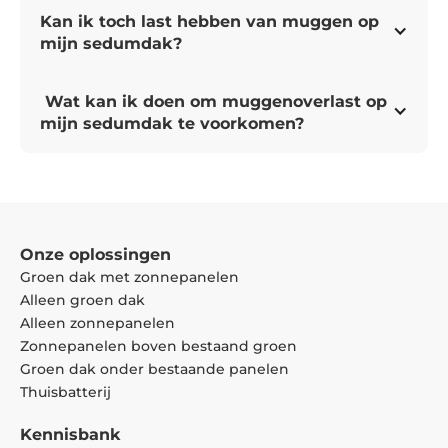
Sedumdaken zijn meestal niet
Kan ik toch last hebben van muggen op 
aantrekkelijker voor muggen omdat ze geen
mijn sedumdak?
stilstaand water hebben en de plantjes
insecten aantrekken die muggenlarven
Sedumdaken kunnen nog steeds muggen
eten.
 Wat kan ik doen om muggenoverlast op 
aantrekken, vooral bij waterbronnen zoals
mijn sedumdak te voorkomen?
regenpijpen en dakgoten.
Waterophopingen moeten worden
Om muggenoverlast op uw sedumdak te
vermeden en verwijderd om mogelijke
minimaliseren, moet u zorgen voor een
muggenoverlast te minimaliseren. Dit wordt
goede waterafvoer en eventuele
standaard meegenomen in ons
waterophopingen verwijderen. Het planten
onderhoudspakket.
van kruiden zoals lavendel, citroengras,
Onze oplossingen
citronella en munt kan ook helpen vanwege
Groen dak met zonnepanelen
hun muggenwerende eigenschappen.
Alleen groen dak
Alleen zonnepanelen
Zonnepanelen boven bestaand groen
Groen dak onder bestaande panelen
Thuisbatterij
Kennisbank