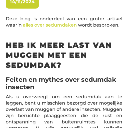
14/11/2024
muggenoverlast voorkomen.
Verwijder stilstaand water
Deze blog is onderdeel van een groter artikel
waarin
alles over sedumdaken
wordt besproken.
Planten die muggen weren uit uw omgeving
Sedumdaken en muggenetende insecten
HEB IK MEER LAST VAN
en dieren
MUGGEN MET EEN
Onderhoud het sedumdak:
SEDUMDAK?
Feit 2: Sedumdaken bieden ecologische
voordelen.
Feiten en mythes over sedumdak
Conclusie:
insecten
Als u overweegt om een sedumdak aan te
leggen, bent u misschien bezorgd over mogelijke
overlast van muggen of andere insecten. Muggen
zijn beruchte plaaggeesten die de rust en
ontspanning van buitenruimtes kunnen