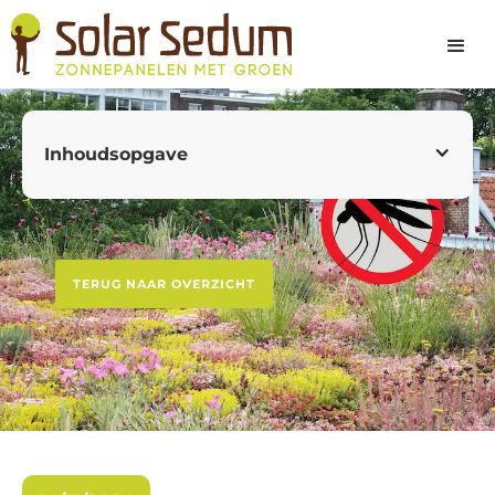
Inhoudsopgave
Feiten en mythes over sedumdak insecten
Sedumdak muggen: Feiten vs. Mythen
TERUG NAAR OVERZICHT
Mythe 1: Sedumdaken trekken meer
muggen aan.
Mythe 2: Sedumdaken zijn broedplaatsen
voor muggen.
Mythe 3: Sedumdaken vergroten de
muggenpopulatie in de omgeving.
Feit 1: Preventieve maatregelen kunnen