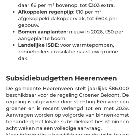
daar €6 per m² bovenop, tot €303 extra.
Afkoppelen regenpijp
: €10 per m²
afgekoppeld dakoppervlak, tot €604 per
gebouw.
Bomen aanplanten
: nieuw in 2026, €50 per
aangeplante boom.
Landelijke ISDE
: voor warmtepompen,
zonneboilers en isolatie naast uw groene
dak.
Subsidiebudgetten Heerenveen
De gemeente Heerenveen stelt jaarlijks €86.000
beschikbaar voor de regeling Groener Beloont. De
regeling is uitgevoerd door stichting Eén voor één
groener en is recent verlengd tot en met 2029.
Aanvragen worden op volgorde van binnenkomst
behandeld; het lokale subsidieloket beslist binnen
acht weken na een volledige aanvraag.
Meer informatie is beschikbaar op de website van