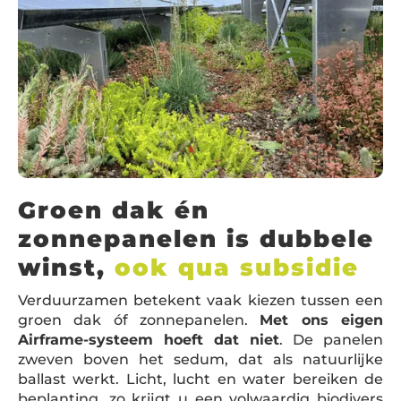
Groen dak én
zonnepanelen is dubbele
winst,
ook qua subsidie
Verduurzamen betekent vaak kiezen tussen een
groen dak óf zonnepanelen.
Met ons eigen
Airframe-systeem hoeft dat niet
. De panelen
zweven boven het sedum, dat als natuurlijke
ballast werkt. Licht, lucht en water bereiken de
beplanting, zo krijgt u een volwaardig biodivers